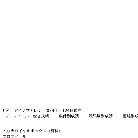
(父) アイノマカレナ 2004年6月24日現在 

 プロフィール・総合成績    条件別成績    競馬場別成績    距離別
：競馬ロイヤルボックス（有料） 

プロフィール 
