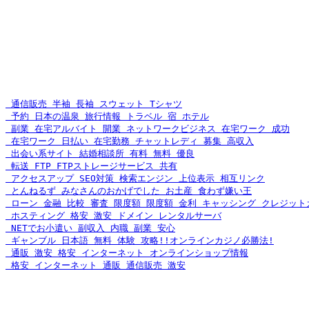
 通信販売 半袖 長袖 スウェット Tシャツ
 予約 日本の温泉 旅行情報 トラベル 宿 ホテル
 副業 在宅アルバイト 開業 ネットワークビジネス 在宅ワーク 成功
 在宅ワーク 日払い 在宅勤務 チャットレディ 募集 高収入
 出会い系サイト 結婚相談所 有料 無料 優良
 転送 FTP FTPストレージサービス 共有
 アクセスアップ SEO対策 検索エンジン 上位表示 相互リンク
 とんねるず みなさんのおかげでした お土産 食わず嫌い王
 ローン 金融 比較 審査 限度額 限度額 金利 キャッシング クレジットカ
 ホスティング 格安 激安 ドメイン レンタルサーバ
 NETでお小遣い 副収入 内職 副業 安心
 ギャンブル 日本語 無料 体験 攻略!!オンラインカジノ必勝法!
 通販 激安 格安 インターネット オンラインショップ情報
 格安 インターネット 通販 通信販売 激安