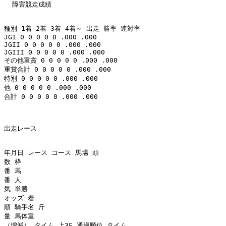
  障害競走成績 

種別 1着 2着 3着 4着～ 出走 勝率 連対率 

JGI 0 0 0 0 0 .000 .000 

JGII 0 0 0 0 0 .000 .000 

JGIII 0 0 0 0 0 .000 .000 

その他重賞 0 0 0 0 0 .000 .000 

重賞合計 0 0 0 0 0 .000 .000 

特別 0 0 0 0 0 .000 .000 

他 0 0 0 0 0 .000 .000 

合計 0 0 0 0 0 .000 .000 

出走レース 

年月日 レース コース 馬場 頭

数 枠

番 馬

番 人

気 単勝

オッズ 着

順 騎手名 斤

量 馬体重

（増減） タイム 上3F 通過順位 タイム
