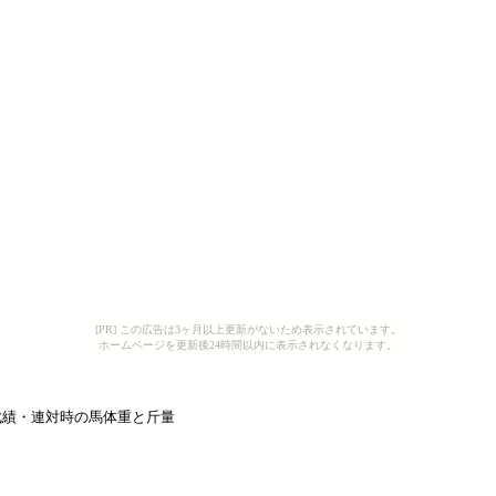
[PR] この広告は3ヶ月以上更新がないため表示されています。
ホームページを更新後24時間以内に表示されなくなります。
成績・連対時の馬体重と斤量  
