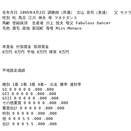
生年月日 1995年4月2日 調教師（所属） 古山 良司（美浦）  父 サクラ
性別 牝 馬主 江川 伸夫 母 マオナダンス 

馬齢 登録抹消  生産者 川上 悦夫 母父 Fabulous Dancer 

毛色 鹿毛 産地 新冠町 母母 Miss Monaco 

本賞金 付加賞金 収得賞金 

0万円 0万円 平地 0万円 障害 0万円 

平地競走成績 

種別 1着 2着 3着 4着～ 出走 勝率 連対率 

GI 0 0 0 0 0 .000 .000 

GII 0 0 0 0 0 .000 .000 

GIII 0 0 0 0 0 .000 .000 

その他重賞 0 0 0 0 0 .000 .000 

重賞合計 0 0 0 0 0 .000 .000 

特別 0 0 0 0 0 .000 .000 

他 0 0 0 5 5 .000 .000 

合計 0 0 0 5 5 .000 .000 
